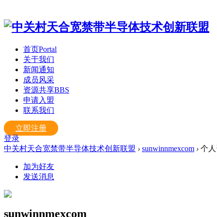
首页
Portal
关于我们
新闻通知
成员风采
资源共享
BBS
申请入盟
联系我们
立即注册
登录
中关村天合宽禁带半导体技术创新联盟
›
sunwinnmexcom
›
个人
加为好友
发送消息
sunwinnmexcom