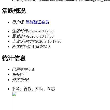
活跃概况
用户组
等待验证会员
注册时间
2026-3-10 17:30
最后访问
2026-3-10 17:30
上次活动时间
2026-3-10 17:30
所在时区
使用系统默认
统计信息
已用空间
0 B
积分
10
资料积分
5
平等、合作、互助、互惠