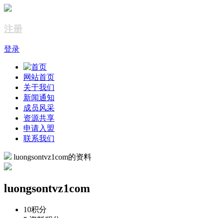
注册
登录
网站首页
关于我们
新闻通知
成员风采
资源共享
申请入盟
联系我们
luongsontvz1com的资料
luongsontvz1com
10
积分