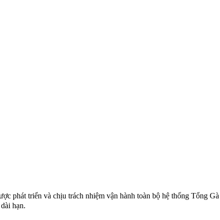
ợc phát triển và chịu trách nhiệm vận hành toàn bộ hệ thống Tổng Gà 
dài hạn.