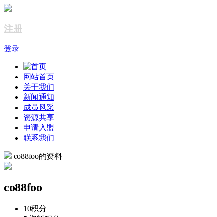
注册
登录
网站首页
关于我们
新闻通知
成员风采
资源共享
申请入盟
联系我们
co88foo的资料
co88foo
10
积分