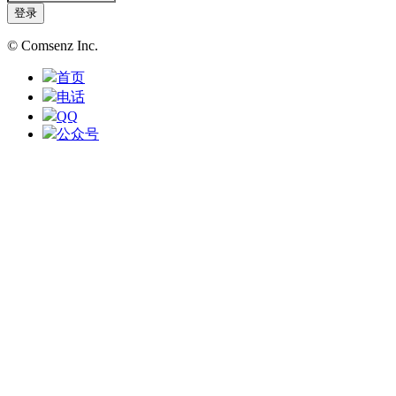
登录
© Comsenz Inc.
首页
电话
QQ
公众号