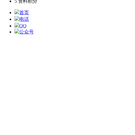
5
资料积分
首页
电话
QQ
公众号