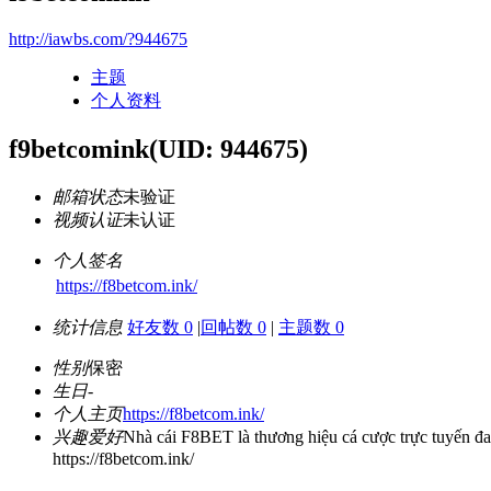
http://iawbs.com/?944675
主题
个人资料
f9betcomink
(UID: 944675)
邮箱状态
未验证
视频认证
未认证
个人签名
https://f8betcom.ink/
统计信息
好友数 0
|
回帖数 0
|
主题数 0
性别
保密
生日
-
个人主页
https://f8betcom.ink/
兴趣爱好
Nhà cái F8BET là thương hiệu cá cược trực tuyến đa 
https://f8betcom.ink/