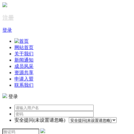
注册
登录
网站首页
关于我们
新闻通知
成员风采
资源共享
申请入盟
联系我们
登录
安全提问(未设置请忽略)