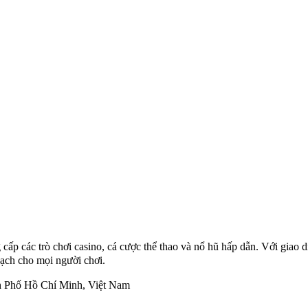
g cấp các trò chơi casino, cá cược thể thao và nổ hũ hấp dẫn. Với giao d
ạch cho mọi người chơi.
h Phố Hồ Chí Minh, Việt Nam