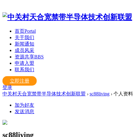
首页
Portal
关于我们
新闻通知
成员风采
资源共享
BBS
申请入盟
联系我们
立即注册
登录
中关村天合宽禁带半导体技术创新联盟
›
sc88living
›
个人资料
加为好友
发送消息
sc88living