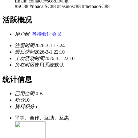
Email: contact@sc88.living
#SC88 #nhacaiSC88 #casinosc88 #thethaoSC88
活跃概况
用户组
等待验证会员
注册时间
2026-3-1 17:24
最后访问
2026-3-1 22:10
上次活动时间
2026-3-1 22:10
所在时区
使用系统默认
统计信息
已用空间
0 B
积分
10
资料积分
5
平等、合作、互助、互惠