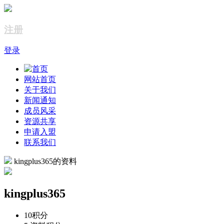
注册
登录
网站首页
关于我们
新闻通知
成员风采
资源共享
申请入盟
联系我们
kingplus365的资料
kingplus365
10
积分