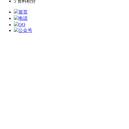
5
资料积分
首页
电话
QQ
公众号