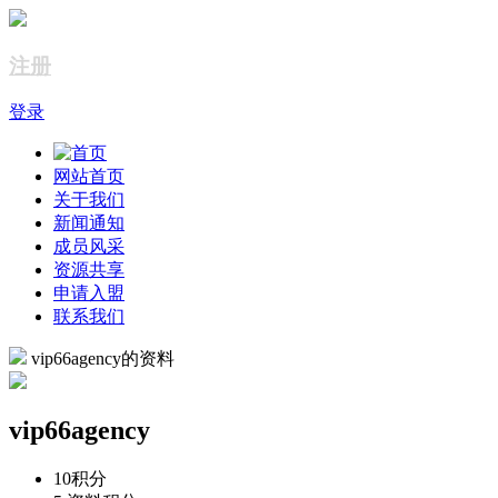
注册
登录
网站首页
关于我们
新闻通知
成员风采
资源共享
申请入盟
联系我们
vip66agency的资料
vip66agency
10
积分