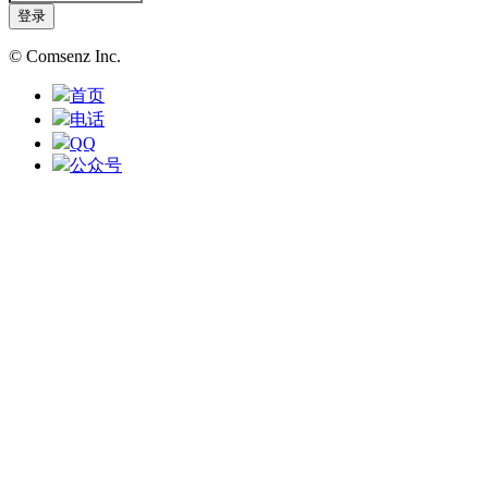
登录
© Comsenz Inc.
首页
电话
QQ
公众号