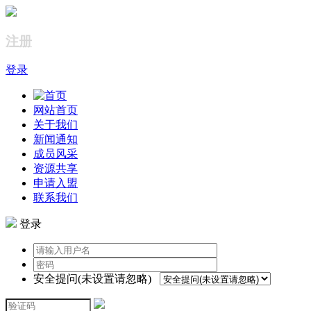
注册
登录
网站首页
关于我们
新闻通知
成员风采
资源共享
申请入盟
联系我们
登录
安全提问(未设置请忽略)