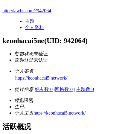
http://iawbs.com/?942064
主题
个人资料
keonhacai5ne
(UID: 942064)
邮箱状态
未验证
视频认证
未认证
个人签名
https://keonhacai5.network/
统计信息
好友数 0
|
回帖数 0
|
主题数 0
性别
保密
生日
-
个人主页
https://keonhacai5.network/
活跃概况