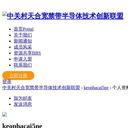
首页
Portal
关于我们
新闻通知
成员风采
资源共享
BBS
申请入盟
联系我们
立即注册
登录
中关村天合宽禁带半导体技术创新联盟
›
keonhacai5ne
›
个人资
加为好友
发送消息
keonhacai5ne