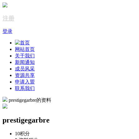
注册
登录
网站首页
关于我们
新闻通知
成员风采
资源共享
申请入盟
联系我们
prestigegarbre的资料
prestigegarbre
10
积分