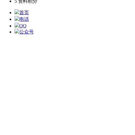
5
资料积分
首页
电话
QQ
公众号