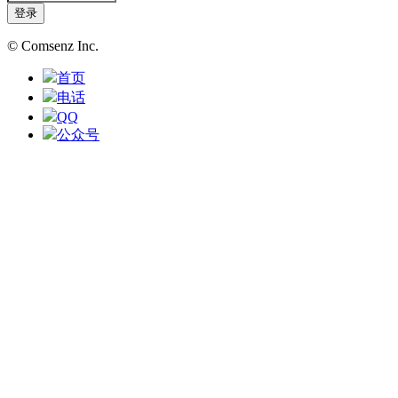
登录
© Comsenz Inc.
首页
电话
QQ
公众号