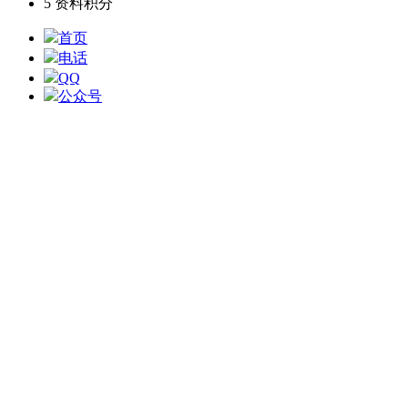
5
资料积分
首页
电话
QQ
公众号