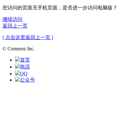
您访问的页面无手机页面，是否进一步访问电脑版？
继续访问
返回上一页
[ 点击这里返回上一页 ]
© Comsenz Inc.
首页
电话
QQ
公众号