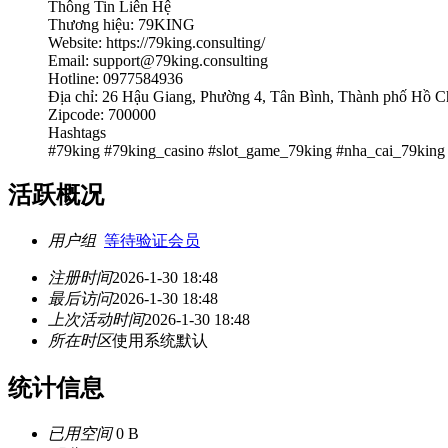
Thông Tin Liên Hệ
Thương hiệu: 79KING
Website: https://79king.consulting/
Email: support@79king.consulting
Hotline: 0977584936
Địa chỉ: 26 Hậu Giang, Phường 4, Tân Bình, Thành phố Hồ C
Zipcode: 700000
Hashtags
#79king #79king_casino #slot_game_79king #nha_cai_79kin
活跃概况
用户组
等待验证会员
注册时间
2026-1-30 18:48
最后访问
2026-1-30 18:48
上次活动时间
2026-1-30 18:48
所在时区
使用系统默认
统计信息
已用空间
0 B