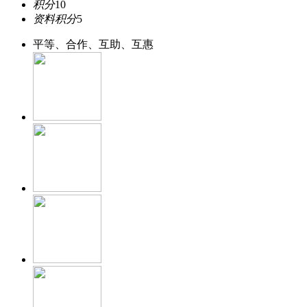
积分
10
资料积分
5
平等、合作、互助、互惠