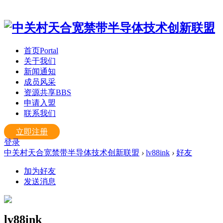
首页
Portal
关于我们
新闻通知
成员风采
资源共享
BBS
申请入盟
联系我们
立即注册
登录
中关村天合宽禁带半导体技术创新联盟
›
lv88ink
›
好友
加为好友
发送消息
lv88ink