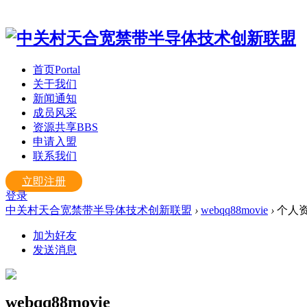
首页
Portal
关于我们
新闻通知
成员风采
资源共享
BBS
申请入盟
联系我们
立即注册
登录
中关村天合宽禁带半导体技术创新联盟
›
webqq88movie
›
个人
加为好友
发送消息
webqq88movie