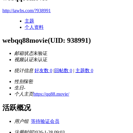
http://iawbs.com/?938991
主题
个人资料
webqq88movie
(UID: 938991)
邮箱状态
未验证
视频认证
未认证
统计信息
好友数 0
|
回帖数 0
|
主题数 0
性别
保密
生日
-
个人主页
https://qq88.movie/
活跃概况
用户组
等待验证会员
注册时间
2026-1-28 09:03