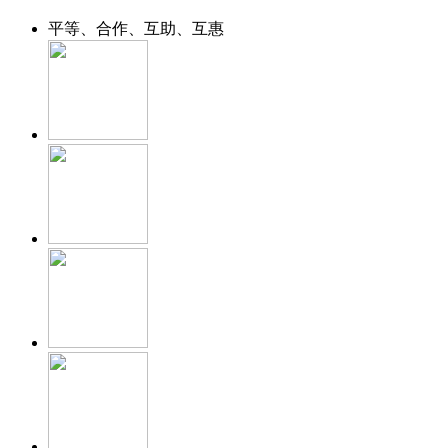
平等、合作、互助、互惠