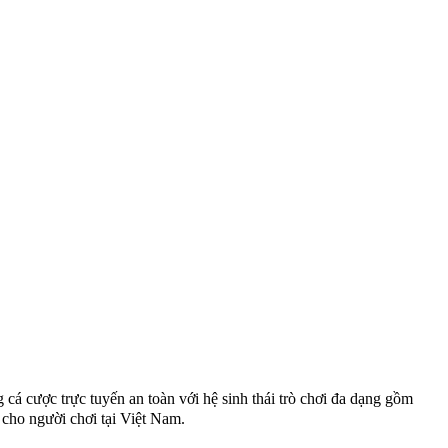
 cá cược trực tuyến an toàn với hệ sinh thái trò chơi đa dạng gồm
 cho người chơi tại Việt Nam.