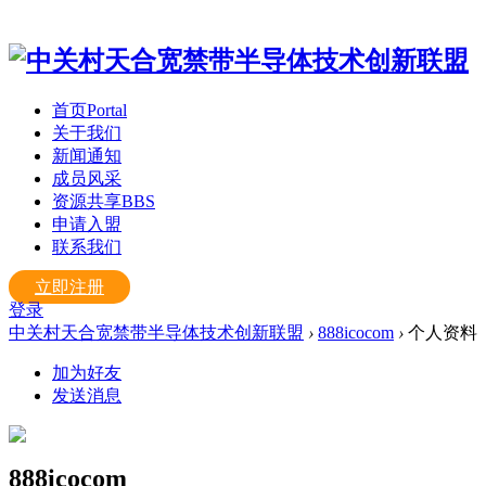
首页
Portal
关于我们
新闻通知
成员风采
资源共享
BBS
申请入盟
联系我们
立即注册
登录
中关村天合宽禁带半导体技术创新联盟
›
888icocom
›
个人资料
加为好友
发送消息
888icocom