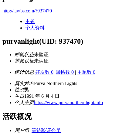
http://iawbs.com/?937470
主题
个人资料
purvanlight
(UID: 937470)
邮箱状态
未验证
视频认证
未认证
统计信息
好友数 0
|
回帖数 0
|
主题数 0
真实姓名
Purva Northern Lights
性别
男
生日
1991 年 6 月 4 日
个人主页
https://www.purvanorthernlight.info
活跃概况
用户组
等待验证会员