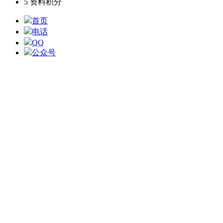
5
资料积分
首页
电话
QQ
公众号