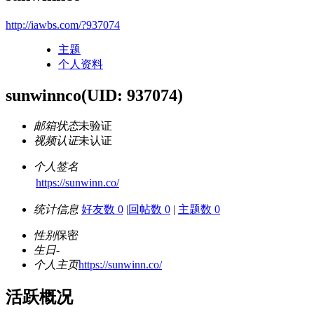
http://iawbs.com/?937074
主题
个人资料
sunwinnco
(UID: 937074)
邮箱状态
未验证
视频认证
未认证
个人签名
https://sunwinn.co/
统计信息
好友数 0
|
回帖数 0
|
主题数 0
性别
保密
生日
-
个人主页
https://sunwinn.co/
活跃概况