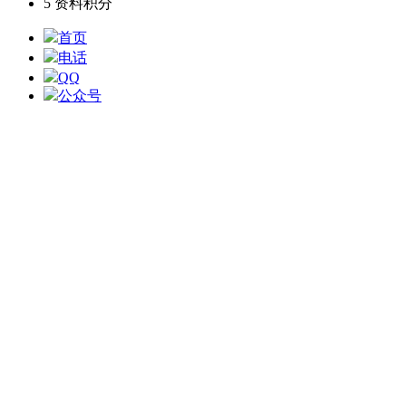
5
资料积分
首页
电话
QQ
公众号