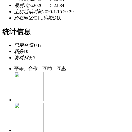
最后访问
2026-1-15 23:34
上次活动时间
2026-1-15 20:29
所在时区
使用系统默认
统计信息
已用空间
0 B
积分
10
资料积分
5
平等、合作、互助、互惠