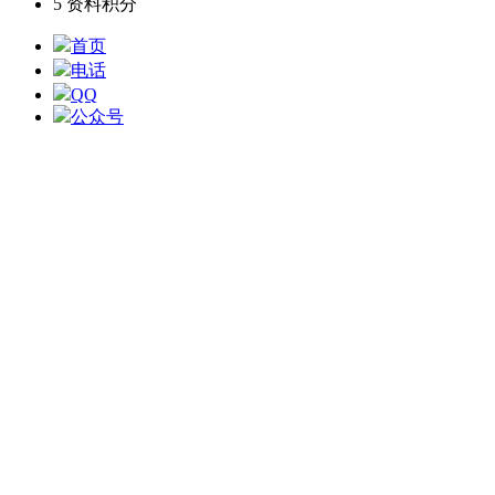
5
资料积分
首页
电话
QQ
公众号