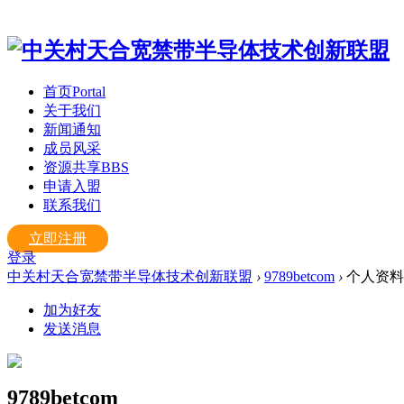
首页
Portal
关于我们
新闻通知
成员风采
资源共享
BBS
申请入盟
联系我们
立即注册
登录
中关村天合宽禁带半导体技术创新联盟
›
9789betcom
›
个人资料
加为好友
发送消息
9789betcom