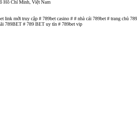
hố Hồ Chí Minh, Việt Nam
 link mới truy cập # 789bet casino # # nhà cái 789bet # trang chủ 78
i 789BET # 789 BET uy tín # 789bet vip