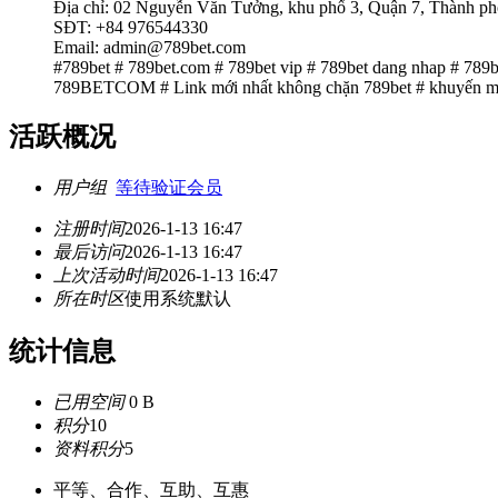
Địa chỉ: 02 Nguyễn Văn Tưởng, khu phố 3, Quận 7, Thành p
SĐT: +84 976544330
Email: admin@789bet.com
#789bet # 789bet.com # 789bet vip # 789bet dang nhap # 789bet
789BETCOM # Link mới nhất không chặn 789bet # khuyến mã
活跃概况
用户组
等待验证会员
注册时间
2026-1-13 16:47
最后访问
2026-1-13 16:47
上次活动时间
2026-1-13 16:47
所在时区
使用系统默认
统计信息
已用空间
0 B
积分
10
资料积分
5
平等、合作、互助、互惠