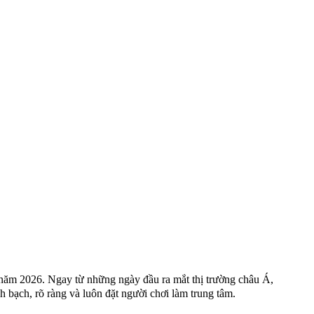
 năm 2026. Ngay từ những ngày đầu ra mắt thị trường châu Á,
 bạch, rõ ràng và luôn đặt người chơi làm trung tâm.