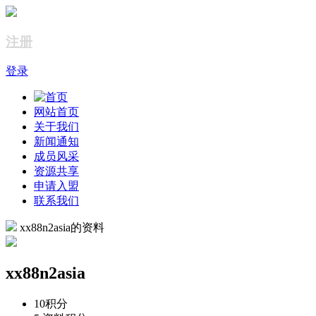
注册
登录
网站首页
关于我们
新闻通知
成员风采
资源共享
申请入盟
联系我们
xx88n2asia的资料
xx88n2asia
10
积分