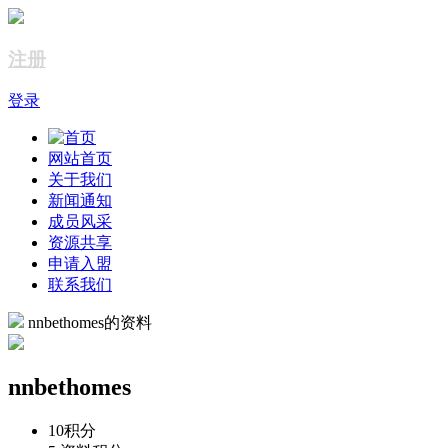
注册
登录
网站首页
关于我们
新闻通知
成员风采
资源共享
申请入盟
联系我们
nnbethomes的资料
nnbethomes
10
积分