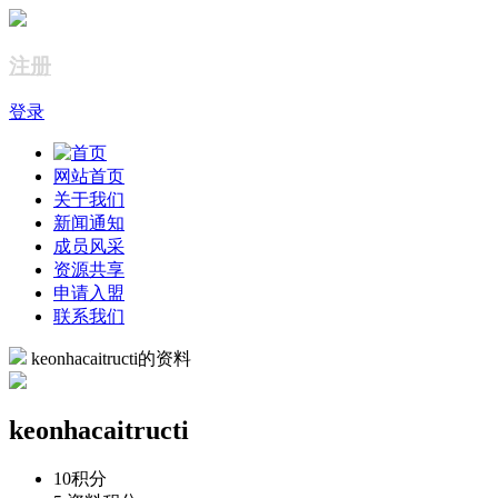
注册
登录
网站首页
关于我们
新闻通知
成员风采
资源共享
申请入盟
联系我们
keonhacaitructi的资料
keonhacaitructi
10
积分