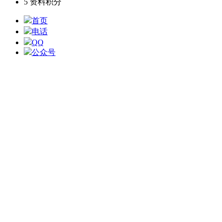
5
资料积分
首页
电话
QQ
公众号