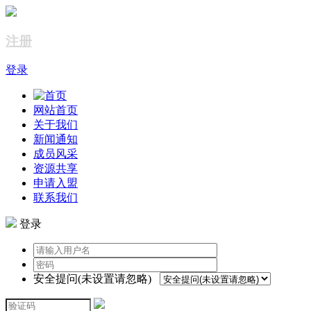
注册
登录
网站首页
关于我们
新闻通知
成员风采
资源共享
申请入盟
联系我们
登录
安全提问(未设置请忽略)