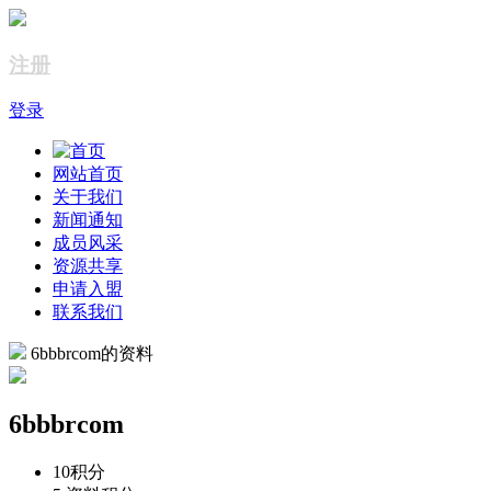
注册
登录
网站首页
关于我们
新闻通知
成员风采
资源共享
申请入盟
联系我们
6bbbrcom的资料
6bbbrcom
10
积分