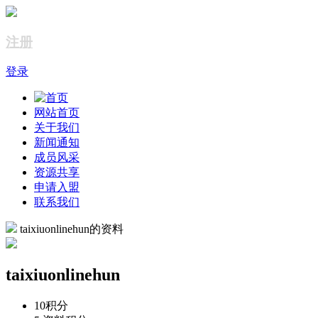
注册
登录
网站首页
关于我们
新闻通知
成员风采
资源共享
申请入盟
联系我们
taixiuonlinehun的资料
taixiuonlinehun
10
积分