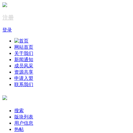
注册
登录
网站首页
关于我们
新闻通知
成员风采
资源共享
申请入盟
联系我们
搜索
版块列表
用户信息
热帖