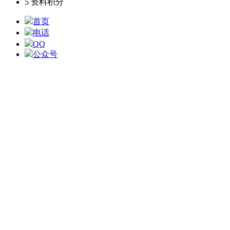
5
资料积分
首页
电话
QQ
公众号