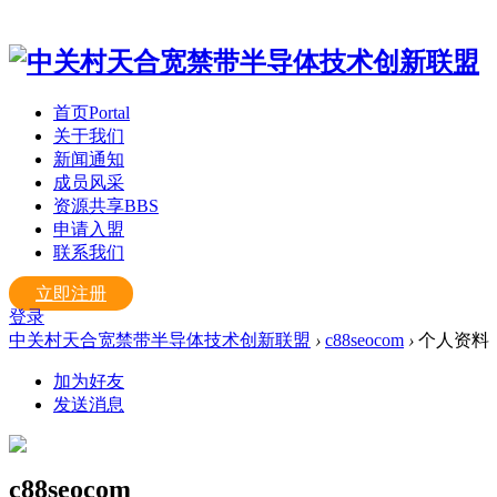
首页
Portal
关于我们
新闻通知
成员风采
资源共享
BBS
申请入盟
联系我们
立即注册
登录
中关村天合宽禁带半导体技术创新联盟
›
c88seocom
›
个人资料
加为好友
发送消息
c88seocom