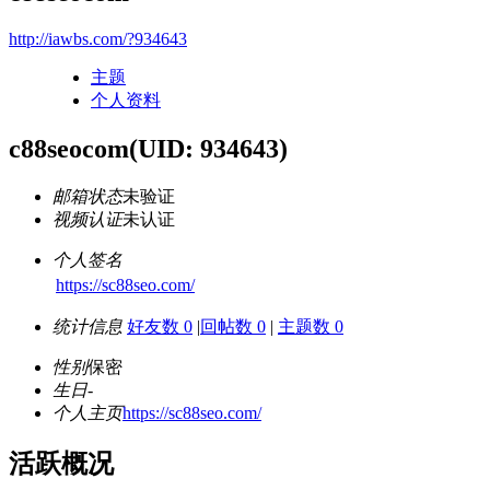
http://iawbs.com/?934643
主题
个人资料
c88seocom
(UID: 934643)
邮箱状态
未验证
视频认证
未认证
个人签名
https://sc88seo.com/
统计信息
好友数 0
|
回帖数 0
|
主题数 0
性别
保密
生日
-
个人主页
https://sc88seo.com/
活跃概况