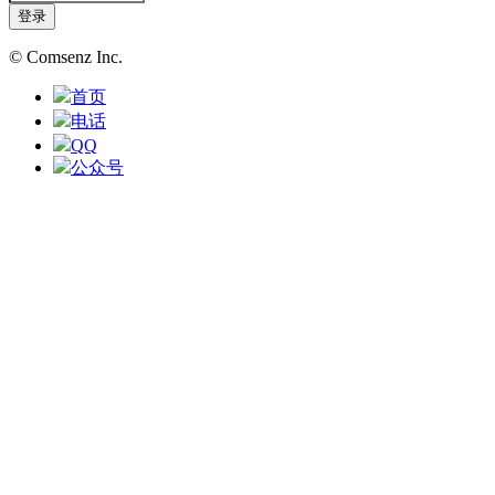
登录
© Comsenz Inc.
首页
电话
QQ
公众号