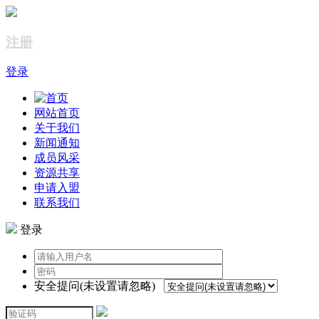
注册
登录
网站首页
关于我们
新闻通知
成员风采
资源共享
申请入盟
联系我们
登录
安全提问(未设置请忽略)