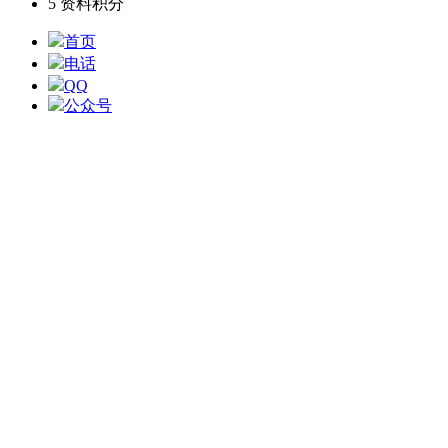
5
资料积分
首页
电话
QQ
公众号