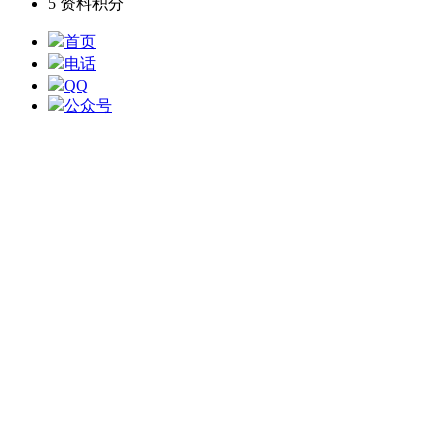
5
资料积分
首页
电话
QQ
公众号