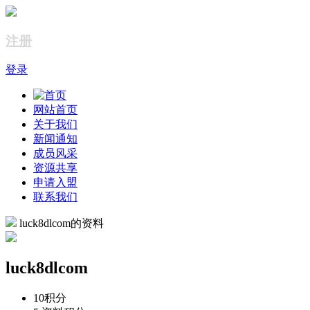
注册
登录
网站首页
关于我们
新闻通知
成员风采
资源共享
申请入盟
联系我们
luck8dlcom的资料
luck8dlcom
10
积分