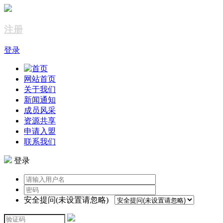
注册
登录
网站首页
关于我们
新闻通知
成员风采
资源共享
申请入盟
联系我们
登录
安全提问(未设置请忽略)