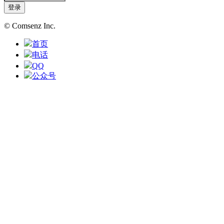
登录
© Comsenz Inc.
首页
电话
QQ
公众号