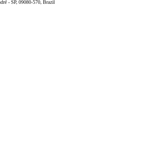
dré - SP, 09080-570, Brazil