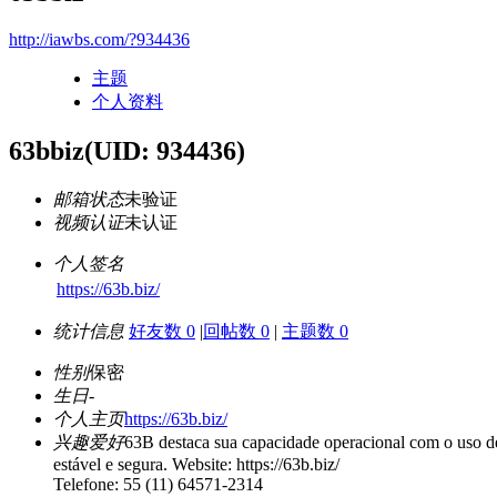
http://iawbs.com/?934436
主题
个人资料
63bbiz
(UID: 934436)
邮箱状态
未验证
视频认证
未认证
个人签名
https://63b.biz/
统计信息
好友数 0
|
回帖数 0
|
主题数 0
性别
保密
生日
-
个人主页
https://63b.biz/
兴趣爱好
63B destaca sua capacidade operacional com o uso de
estável e segura. Website: https://63b.biz/
Telefone: 55 (11) 64571-2314