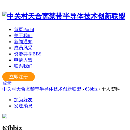
首页
Portal
关于我们
新闻通知
成员风采
资源共享
BBS
申请入盟
联系我们
立即注册
登录
中关村天合宽禁带半导体技术创新联盟
›
63bbiz
›
个人资料
加为好友
发送消息
63bbiz