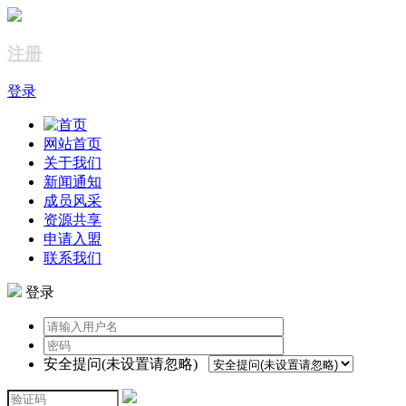
注册
登录
网站首页
关于我们
新闻通知
成员风采
资源共享
申请入盟
联系我们
登录
安全提问(未设置请忽略)