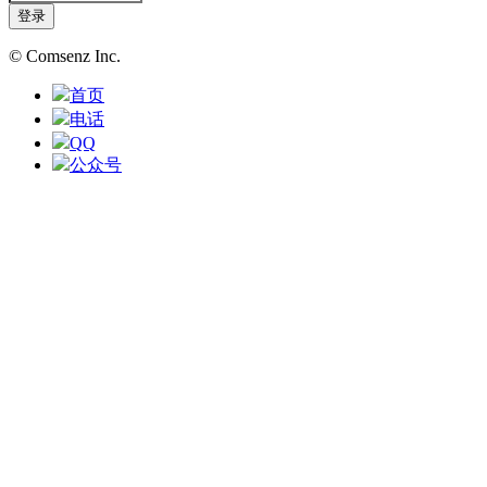
登录
© Comsenz Inc.
首页
电话
QQ
公众号