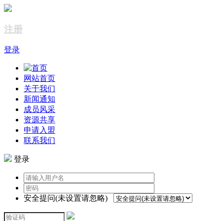
注册
登录
网站首页
关于我们
新闻通知
成员风采
资源共享
申请入盟
联系我们
登录
安全提问(未设置请忽略)