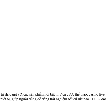
rí đa dạng với các sản phẩm nổi bật như cá cược thể thao, casino live
ọi thiết bị, giúp người dùng dễ dàng trải nghiệm bất cứ lúc nào. 99OK