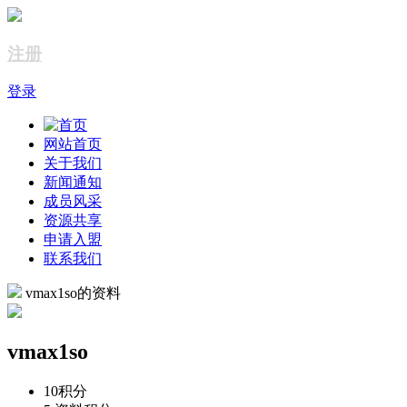
注册
登录
网站首页
关于我们
新闻通知
成员风采
资源共享
申请入盟
联系我们
vmax1so的资料
vmax1so
10
积分