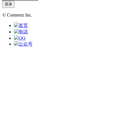
登录
© Comsenz Inc.
首页
电话
QQ
公众号