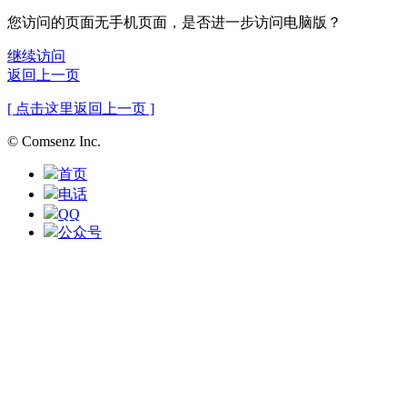
您访问的页面无手机页面，是否进一步访问电脑版？
继续访问
返回上一页
[ 点击这里返回上一页 ]
© Comsenz Inc.
首页
电话
QQ
公众号