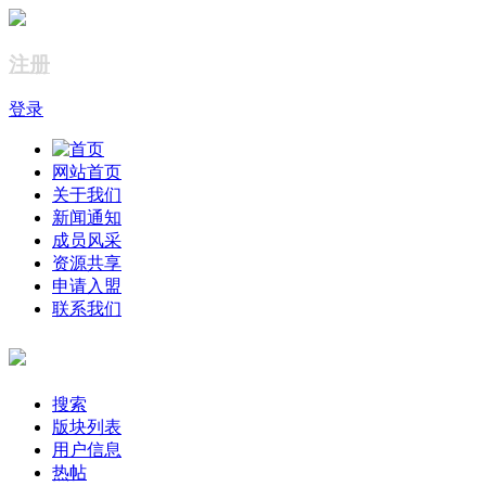
注册
登录
网站首页
关于我们
新闻通知
成员风采
资源共享
申请入盟
联系我们
搜索
版块列表
用户信息
热帖