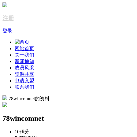
注册
登录
网站首页
关于我们
新闻通知
成员风采
资源共享
申请入盟
联系我们
78wincomnet的资料
78wincomnet
10
积分